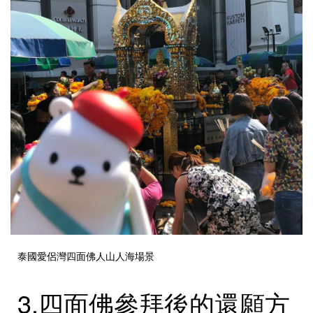
泰國愛侶灣四面佛人山人海場景
3.四面佛參拜後的還願方