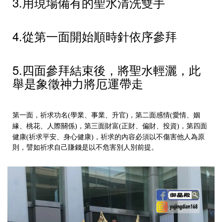
3.用現場備有的聖水清洗雙手
4.從第一面開始順時針依序參拜
5.四面參拜結束後，將聖水輕灑，此
舉是象徵神力將厄運帶走
第一面，祈求功名
學業、事業、升官
，第二面感情
愛情、姻
(
)
(
緣、桃花、人際關係
，第三面財富
正財、偏財、投資
，第四面
)
(
)
健康
祈求平安、身心健康
，祈求的內容必須以不傷害他人為原
(
)
則，譬如祈求自己賺錢是以不危害別人別前提。